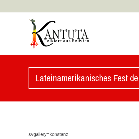
Lateinamerikanisches Fest der
svgallery=konstanz