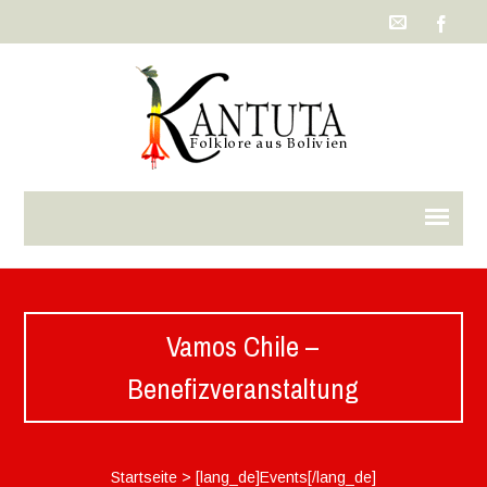
Vamos Chile –
Benefizveranstaltung
Startseite
>
[lang_de]Events[/lang_de]