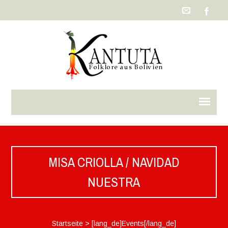
MISA CRIOLLA / NAVIDAD
NUESTRA
Startseite
>
[lang_de]Events[/lang_de]