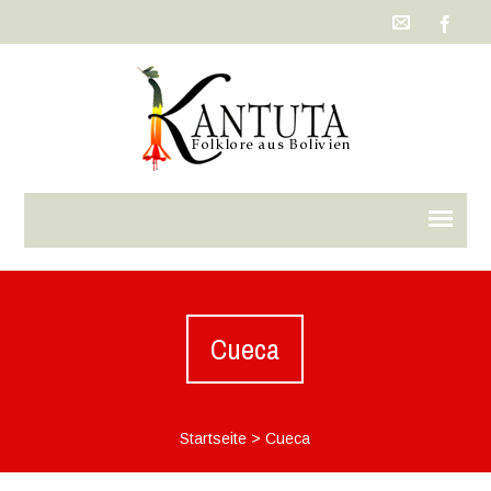
Cueca
Startseite
>
Cueca