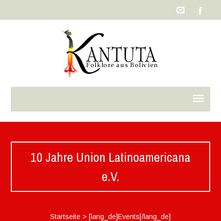
10 Jahre Union Latinoamericana
e.V.
Startseite
>
[lang_de]Events[/lang_de]